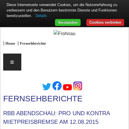
Diese Internetseite verwendet Cookies, um die Nutzererfahrung zu
verbessern und den Benutzern bestimmte Dienste und Funktionen
Details
bereitzustellen.
Verstanden
Cookies verbieten
|
|
Home
Fernsehberichte
≡
FERNSEHBERICHTE
RBB ABENDSCHAU: PRO UND KONTRA
MIETPREISBREMSE AM 12.08.2015