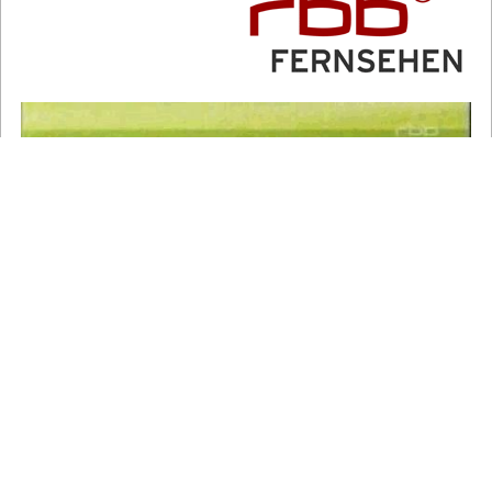
Wohltorf Immobilien - Ludolfingerplatz 1a - 13465 Berlin -
Telefon 030-40 13 346