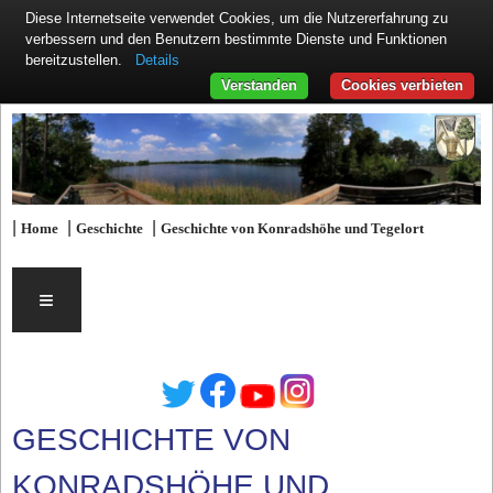
Diese Internetseite verwendet Cookies, um die Nutzererfahrung zu
verbessern und den Benutzern bestimmte Dienste und Funktionen
Details
bereitzustellen.
Verstanden
Cookies verbieten
|
|
|
Home
Geschichte
Geschichte von Konradshöhe und Tegelort
≡
GESCHICHTE VON
KONRADSHÖHE UND