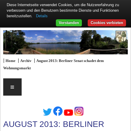
Diese Internetseite verwendet Cookies, um die Nutzererfahrung zu
verbessern und den Benutzern bestimmte Dienste und Funktionen
Details
bereitzustellen.
Verstanden
Cookies verbieten
|
|
|
Home
Archiv
August 2013: Berliner Senat schadet dem
Wohnungsmarkt
≡
AUGUST 2013: BERLINER