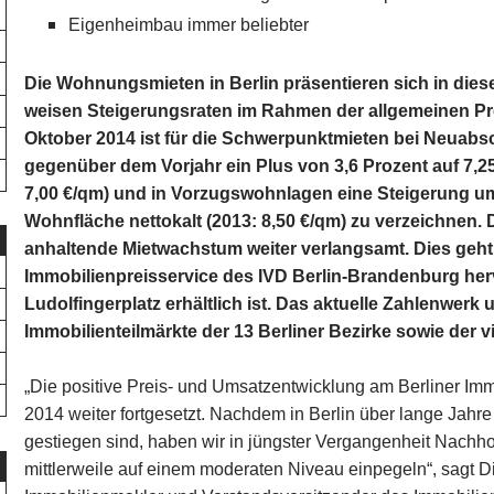
Eigenheimbau immer beliebter
Die Wohnungsmieten in Berlin präsentieren sich in dies
weisen Steigerungsraten im Rahmen der allgemeinen Prei
Oktober 2014 ist für die Schwerpunktmieten bei Neuabs
gegenüber dem Vorjahr ein Plus von 3,6 Prozent auf 7,2
7,00 €/qm) und in Vorzugswohnlagen eine Steigerung um
Wohnfläche nettokalt (2013: 8,50 €/qm) zu verzeichnen. D
anhaltende Mietwachstum weiter verlangsamt. Dies geh
Immobilienpreisservice des IVD Berlin-Brandenburg herv
Ludolfingerplatz erhältlich ist. Das aktuelle Zahlenwerk u
Immobilienteilmärkte der 13 Berliner Bezirke sowie der 
„Die positive Preis- und Umsatzentwicklung am Berliner Imm
2014 weiter fortgesetzt. Nachdem in Berlin über lange Jahr
gestiegen sind, haben wir in jüngster Vergangenheit Nachhol
mittlerweile auf einem moderaten Niveau einpegeln“, sagt D