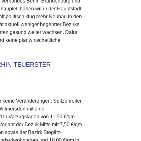
enverbandes Berlin-Brandenburg und
ehauptet, haben wir in der Hauptstadt
nft politisch klug mehr Neubau in den
ät aktuell weniger begehrter Bezirke
ahren gesund weiter wachsen. Dafür
nd keine planwirtschaftliche
HIN TEUERSTER
r keine Veränderungen: Spitzenreiter
ilmersdorf mit einer
 in Vorzugslagen von 11,50 €/qm
Vorjahr der Bezirk Mitte mit 7,50 €/qm
 sowie der Bezirk Steglitz-
tandardwohnlagen und 10,00 €/qm in