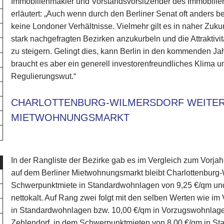
Immobilienmakler und Vorstandsvorsitzender des Immobili
erläutert: „Auch wenn durch den Berliner Senat oft anders b
keine Londoner Verhältnisse. Vielmehr gilt es in naher Zuku
stark nachgefragten Bezirken anzukurbeln und die Attraktivit
zu steigern. Gelingt dies, kann Berlin in den kommenden J
braucht es aber ein generell investorenfreundliches Klima u
Regulierungswut.“
CHARLOTTENBURG-WILMERSDORF WEITER
MIETWOHNUNGSMARKT
In der Rangliste der Bezirke gab es im Vergleich zum Vorjah
auf dem Berliner Mietwohnungsmarkt bleibt Charlottenburg-W
Schwerpunktmiete in Standardwohnlagen von 9,25 €/qm und
nettokalt. Auf Rang zwei folgt mit den selben Werten wie im 
in Standardwohnlagen bzw. 10,00 €/qm in Vorzugswohnlagen
Zehlendorf, in dem Schwerpunktmieten von 8,00 €/qm in S