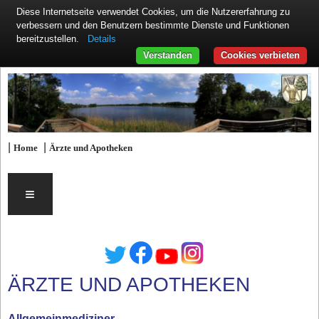
Diese Internetseite verwendet Cookies, um die Nutzererfahrung zu
verbessern und den Benutzern bestimmte Dienste und Funktionen
Details
bereitzustellen.
Verstanden
Cookies verbieten
|
|
Home
Ärzte und Apotheken
≡
ÄRZTE UND APOTHEKEN
Allgemeinmediziner