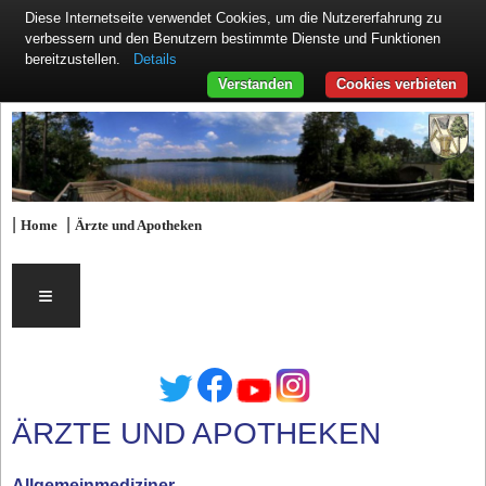
Diese Internetseite verwendet Cookies, um die Nutzererfahrung zu
verbessern und den Benutzern bestimmte Dienste und Funktionen
Details
bereitzustellen.
Verstanden
Cookies verbieten
|
|
Home
Ärzte und Apotheken
≡
ÄRZTE UND APOTHEKEN
Allgemeinmediziner