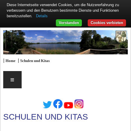
Diese Internetseite verwendet Cookies, um die Nutzererfahrung zu
verbessern und den Benutzern bestimmte Dienste und Funktionen
Details
bereitzustellen.
Verstanden
Cookies verbieten
|
|
Home
Schulen und Kitas
≡
SCHULEN UND KITAS