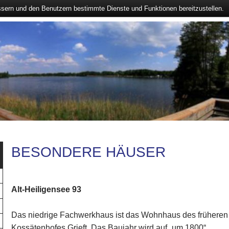
ssern und den Benutzern bestimmte Dienste und Funktionen bereitzustellen.
BESONDERE HÄUSER
Alt-Heiligensee 93
Das niedrige Fachwerkhaus ist das Wohnhaus des früheren
Kossätenhofes Grieft. Das Baujahr wird auf „um 1800“