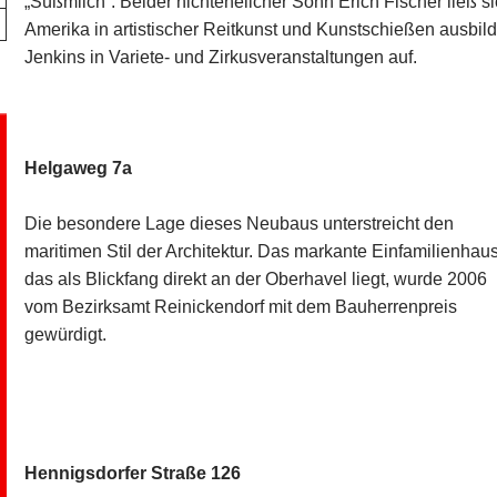
„Süßmilch“. Beider nichtehelicher Sohn Erich Fischer ließ s
Amerika in artistischer Reitkunst und Kunstschießen ausbilde
Jenkins in Variete- und Zirkusveranstaltungen auf.
Helgaweg 7a
Die besondere Lage dieses Neubaus unterstreicht den
maritimen Stil der Architektur. Das markante Einfamilienhau
das als Blickfang direkt an der Oberhavel liegt, wurde 2006
vom Bezirksamt Reinickendorf mit dem Bauherrenpreis
gewürdigt.
Hennigsdorfer Straße 126