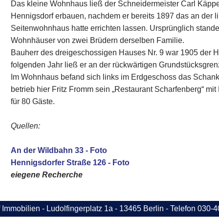
Das kleine Wohnhaus ließ der Schneidermeister Carl Käpp
Hennigsdorf erbauen, nachdem er bereits 1897 das an der 
Seitenwohnhaus hatte errichten lassen. Ursprünglich stande
Wohnhäuser von zwei Brüdern derselben Familie.
Bauherr des dreigeschossigen Hauses Nr. 9 war 1905 der 
folgenden Jahr ließ er an der rückwärtigen Grundstücksgre
Im Wohnhaus befand sich links im Erdgeschoss das Schank
betrieb hier Fritz Fromm sein „Restaurant Scharfenberg“ mi
für 80 Gäste.
Quellen:
An der Wildbahn 33 - Foto
Hennigsdorfer Straße 126 - Foto
eiegene Recherche
 Immobilien - Ludolfingerplatz 1a - 13465 Berlin - Telefon 030-