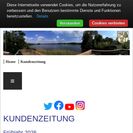
Diese Internetseite verwendet Cookies, um die Nutzererfahrung zu
verbessern und den Benutzern bestimmte Dienste und Funktionen
Details
bereitzustellen.
Verstanden
Cookies verbieten
|
|
Home
Kundenzeitung
≡
KUNDENZEITUNG
Frühjahr 2026