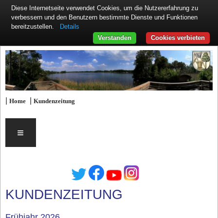
Diese Internetseite verwendet Cookies, um die Nutzererfahrung zu
verbessern und den Benutzern bestimmte Dienste und Funktionen
Details
bereitzustellen.
Verstanden
Cookies verbieten
|
|
Home
Kundenzeitung
≡
KUNDENZEITUNG
Frühjahr 2026