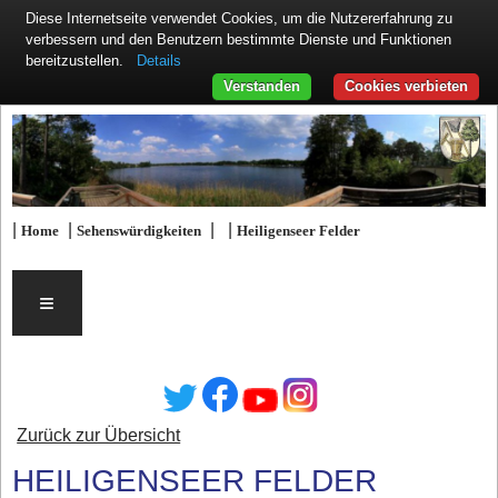
Diese Internetseite verwendet Cookies, um die Nutzererfahrung zu
verbessern und den Benutzern bestimmte Dienste und Funktionen
Details
bereitzustellen.
Verstanden
Cookies verbieten
|
|
|
|
Home
Sehenswürdigkeiten
Heiligenseer Felder
≡
Zurück zur Übersicht
HEILIGENSEER FELDER