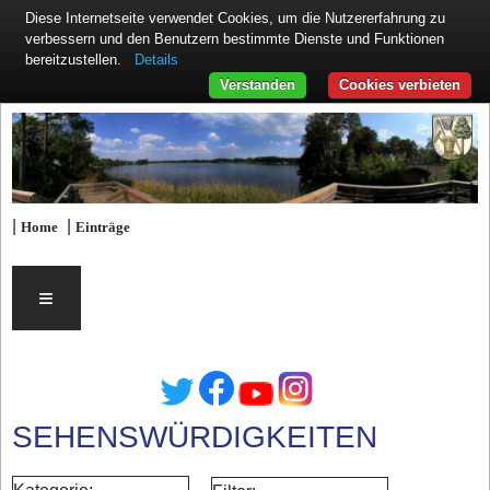
Diese Internetseite verwendet Cookies, um die Nutzererfahrung zu
verbessern und den Benutzern bestimmte Dienste und Funktionen
Details
bereitzustellen.
Verstanden
Cookies verbieten
|
|
Home
Einträge
≡
SEHENSWÜRDIGKEITEN