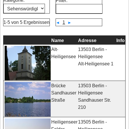
Kategorie:
Filter:
1-5 von 5 Ergebnissen
1
Name
Adresse
Info
13503 Berlin -
Alt-
Heiligensee
Heiligensee
Alt-Heiligensee 1
13503 Berlin -
Brücke
Heiligensee
Sandhauser
Sandhauser Str.
Straße
210
13505 Berlin -
Heiligenseer