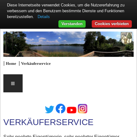
Diese Internetseite verwendet Cookies, um die Nutzererfahrung zu
verbessern und den Benutzern bestimmte Dienste und Funktionen
Details
bereitzustellen.
Verstanden
Cookies verbieten
|
|
Home
Verkäuferservice
≡
VERKÄUFERSERVICE
Sehr geehrte Eigentümerin, sehr geehrter Eigentümer,